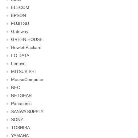
ELECOM
EPSON
FUJITSU
Gateway
GREEN HOUSE
HewlettPackard
I-O DATA
Lenovo
MITSUBISHI
MouseComputer
NEC
NETGEAR
Panasonic
SANWA SUPPLY
SONY
TOSHIBA
YAMAHA